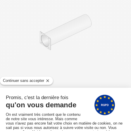
Tuyau sortie fumées MCZ CLUB AIR Ref.
416008010
Expédié sous 10/15 jours
416008010
39,60 € TTC