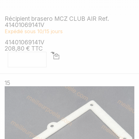
Récipient brasero MCZ CLUB AIR Ref.
41401069141V
Expédié sous 10/15 jours
41401069141V
208,80 € TTC
15