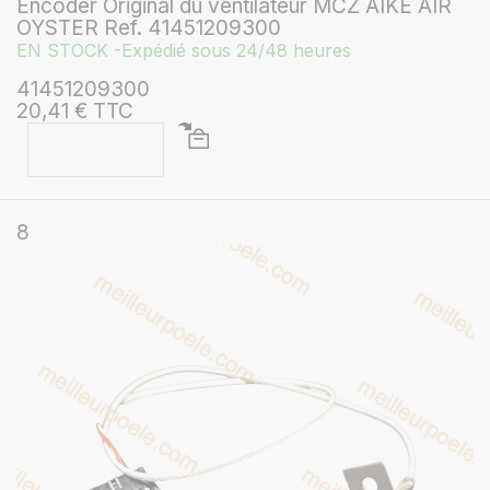
Encoder Original du ventilateur MCZ AIKE AIR
OYSTER Ref. 41451209300
EN STOCK -Expédié sous 24/48 heures
41451209300
20,41 € TTC
8