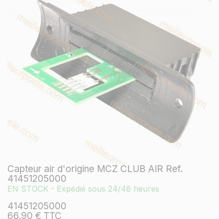
Capteur air d'origine MCZ CLUB AIR Ref.
41451205000
EN STOCK - Expédié sous 24/48 heures
41451205000
66,90 € TTC