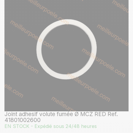
Joint adhesif volute fumée Ø MCZ RED Ref.
41801002600
EN STOCK - Expédié sous 24/48 heures