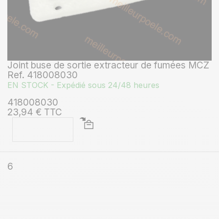
Joint buse de sortie extracteur de fumées MCZ
Ref. 418008030
EN STOCK - Expédié sous 24/48 heures
418008030
23,94 € TTC
6