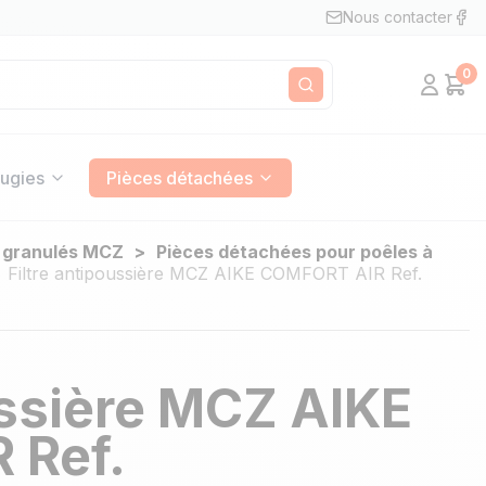
Nous contacter
0
Mon c
Pan
Rechercher
ugies
Pièces détachées
à granulés MCZ
Pièces détachées pour poêles à
Filtre antipoussière MCZ AIKE COMFORT AIR Ref.
ussière MCZ AIKE
 Ref.