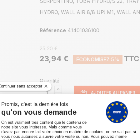
SERPENTINO, TOBA HYDRO/S 22, TRAY 
HYDRO, WALL AIR 8/8 UP! M1, WALL AN
Référence
41401036100
25,20 €
23,94 €
TTC
ÉCONOMISEZ 5%
Quantité
AJOUTER AU PANIER
u produit