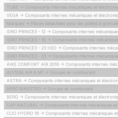
TUBE -> Composants internes mécaniques et électroni
VEGA -> Composants internes mécaniques et électroni
Marques -> Pièces détachées pour les poêles à granu
IDRO PRINCE3 - 12 -> Composants internes mécaniques
IDRO PRINCE3 - 16 -> Composants internes mécaniques
IDRO PRINCE3 - 23 H2O -> Composants internes mécani
IDRO PRINCE3 - 23 -> Composants internes mécaniques
AIKE COMFORT AIR 2016 -> Composants internes mécan
ALYSSA AIR 6 M1 -> Groupe air comburant
ASTRA -> Composants internes mécaniques et électron
BERG MAESTRO -> Groupe air comburant
BERG -> Composants internes mécaniques et électroni
CAP NATURAL -> Composants internes mécaniques et 
CLIO HYDRO 16 -> Composants internes mécaniques et 