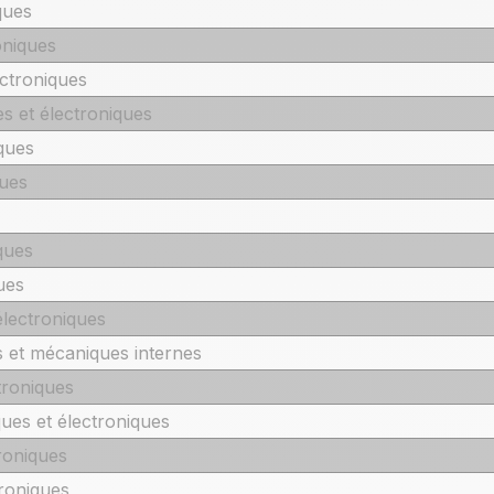
ques
oniques
ctroniques
 et électroniques
ques
ques
ques
ues
lectroniques
et mécaniques internes
troniques
es et électroniques
roniques
roniques