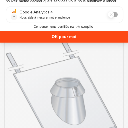
POUJOULAT-CONDUIT-PGI-DIAMETRE-80-MM
146,23 €
AJOUTER AU PANIER