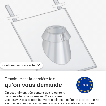
Expédié sous 10 à 15 jours
SOLIN INOX ARDOISE 15 À 30°AVEC COLLERETTE À JOINT
POUJOULAT PGI 80/130 REF. 45130171