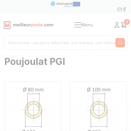
0
Menu
Mon c
Pan
Rech
Poujoulat PGI