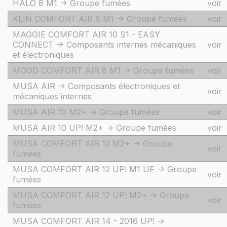
HALO 8 M1 -> Groupe fumées
voir
KLIN COMFORT AIR 8 M1 -> Groupe fumées
voir
MAGGIE COMFORT AIR 10 S1 - EASY
CONNECT -> Composants internes mécaniques
voir
et électroniques
MOOD COMFORT AIR 8 M1 -> Groupe fumées
voir
MUSA AIR -> Composants électroniques et
voir
mécaniques internes
MUSA AIR 10 M2+ -> Groupe fumées
voir
MUSA AIR 10 UP! M2+ -> Groupe fumées
voir
MUSA COMFORT AIR 12 M2+ -> Groupe
voir
fumées
MUSA COMFORT AIR 12 UP! M1 UF -> Groupe
voir
fumées
MUSA COMFORT AIR 12 UP! M2+ -> Groupe
voir
fumées
MUSA COMFORT AIR 14 - 2016 UP! ->