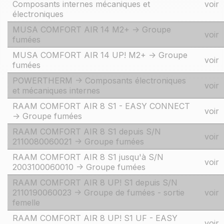
Composants internes mécaniques et
voir
électroniques
MUSA COMFORT AIR 14 M2+ -> Groupe
voir
fumées
MUSA COMFORT AIR 14 UP! M2+ -> Groupe
voir
fumées
POWERTHERM -> Composants électroniques
voir
et mécaniques internes
RAAM COMFORT AIR 8 S1 - EASY CONNECT
voir
-> Groupe fumées
RAAM COMFORT AIR 8 S1 depuis S/N
voir
2110080060021 -> Groupe fumées
RAAM COMFORT AIR 8 S1 jusqu'à S/N
voir
2003100060010 -> Groupe fumées
RAAM COMFORT AIR 8 UP! S1 depuis S/N
2110190060023 -> Groupe de fumées - sortie
voir
femelle
RAAM COMFORT AIR 8 UP! S1 UF - EASY
voir