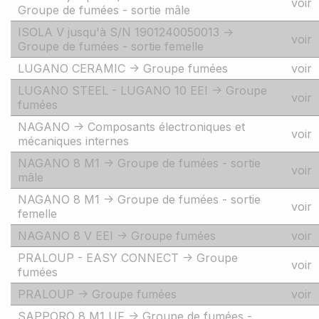
voir
Groupe de fumées - sortie mâle
ISOLA V jusqu'à S/N 1901240050013 ->
voir
Groupe de fumées - sortie femelle
LUGANO CERAMIC -> Groupe fumées
voir
LUGANO STEEL - LUGANO 10 EEI -> Groupe
voir
fumées
NAGANO -> Composants électroniques et
voir
mécaniques internes
NAGANO 8 M1 -> Groupe de fumées - sortie
voir
mâle
NAGANO 8 M1 -> Groupe de fumées - sortie
voir
femelle
NAGANO 8 V EEI -> Groupe fumées
voir
PRALOUP - EASY CONNECT -> Groupe
voir
fumées
PRALOUP -> Groupe fumées
voir
SAPPORO 8 M1 UF -> Groupe de fumées -