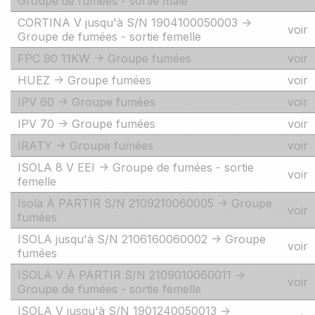
Groupe de fumées - sortie mâle
CORTINA V jusqu'à S/N 1904100050003 ->
voir
Groupe de fumées - sortie femelle
FPC 90 11KW -> Groupe fumées
voir
HUEZ -> Groupe fumées
voir
IPV 60 -> Groupe fumées
voir
IPV 70 -> Groupe fumées
voir
IRATY -> Groupe fumées
voir
ISOLA 8 V EEI -> Groupe de fumées - sortie
voir
femelle
Isola À PARTIR S/N 2109210060005 -> Groupe
voir
fumées
ISOLA jusqu'à S/N 2106160060002 -> Groupe
voir
fumées
ISOLA V À PARTIR S/N 2109010060011 ->
voir
Groupe de fumées - sortie femelle
ISOLA V jusqu'à S/N 1901240050013 ->