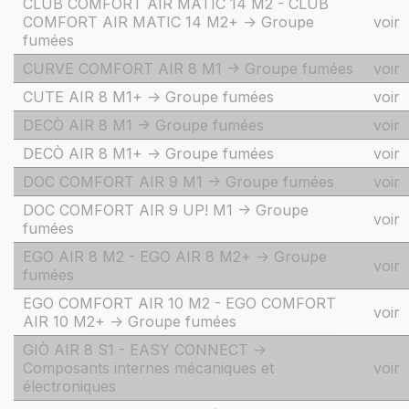
CLUB COMFORT AIR MATIC 14 M2 - CLUB
COMFORT AIR MATIC 14 M2+ -> Groupe
voir
fumées
CURVE COMFORT AIR 8 M1 -> Groupe fumées
voir
CUTE AIR 8 M1+ -> Groupe fumées
voir
DECÒ AIR 8 M1 -> Groupe fumées
voir
DECÒ AIR 8 M1+ -> Groupe fumées
voir
DOC COMFORT AIR 9 M1 -> Groupe fumées
voir
DOC COMFORT AIR 9 UP! M1 -> Groupe
voir
fumées
EGO AIR 8 M2 - EGO AIR 8 M2+ -> Groupe
voir
fumées
EGO COMFORT AIR 10 M2 - EGO COMFORT
voir
AIR 10 M2+ -> Groupe fumées
GIÒ AIR 8 S1 - EASY CONNECT ->
Composants internes mécaniques et
voir
électroniques