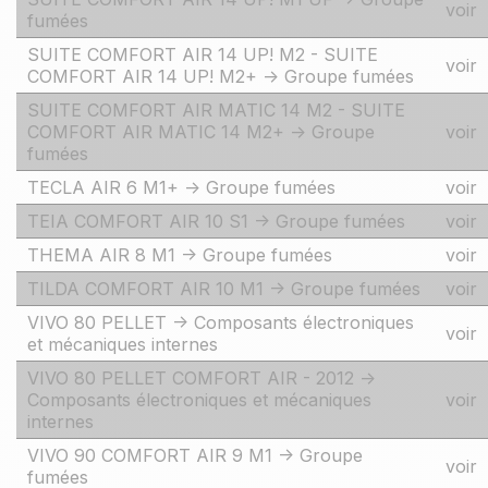
voir
fumées
SUITE COMFORT AIR 14 UP! M2 - SUITE
voir
COMFORT AIR 14 UP! M2+ -> Groupe fumées
SUITE COMFORT AIR MATIC 14 M2 - SUITE
COMFORT AIR MATIC 14 M2+ -> Groupe
voir
fumées
TECLA AIR 6 M1+ -> Groupe fumées
voir
TEIA COMFORT AIR 10 S1 -> Groupe fumées
voir
THEMA AIR 8 M1 -> Groupe fumées
voir
TILDA COMFORT AIR 10 M1 -> Groupe fumées
voir
VIVO 80 PELLET -> Composants électroniques
voir
et mécaniques internes
VIVO 80 PELLET COMFORT AIR - 2012 ->
Composants électroniques et mécaniques
voir
internes
VIVO 90 COMFORT AIR 9 M1 -> Groupe
voir
fumées