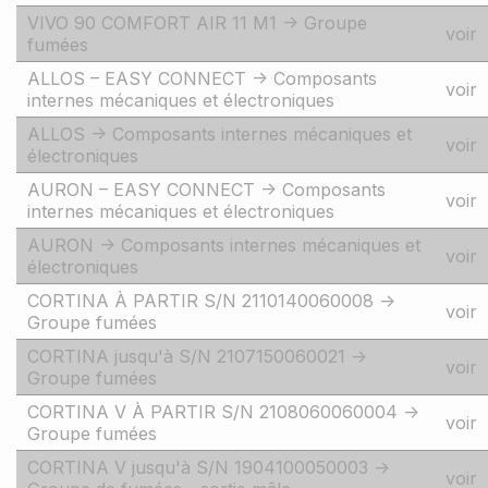
VIVO 90 COMFORT AIR 11 M1 -> Groupe
voir
fumées
ALLOS – EASY CONNECT -> Composants
voir
internes mécaniques et électroniques
ALLOS -> Composants internes mécaniques et
voir
électroniques
AURON – EASY CONNECT -> Composants
voir
internes mécaniques et électroniques
AURON -> Composants internes mécaniques et
voir
électroniques
CORTINA À PARTIR S/N 2110140060008 ->
voir
Groupe fumées
CORTINA jusqu'à S/N 2107150060021 ->
voir
Groupe fumées
CORTINA V À PARTIR S/N 2108060060004 ->
voir
Groupe fumées
CORTINA V jusqu'à S/N 1904100050003 ->
voir