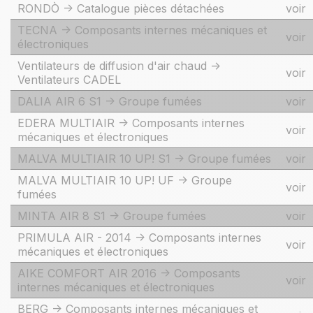
RONDÒ -> Catalogue pièces détachées
voir
TECNA -> Composants internes mécaniques et
voir
électroniques
Ventilateurs de diffusion d'air chaud ->
voir
Ventilateurs CADEL
DALIA AIR 6 S1 -> Groupe fumées
voir
EDERA MULTIAIR -> Composants internes
voir
mécaniques et électroniques
MALVA MULTIAIR 10 UP! S1 -> Groupe fumées
voir
MALVA MULTIAIR 10 UP! UF -> Groupe
voir
fumées
MINTA AIR 8 S1 -> Groupe fumées
voir
PRIMULA AIR - 2014 -> Composants internes
voir
mécaniques et électroniques
AIKE COMFORT AIR 2016 -> Composants
voir
internes mécaniques et électroniques
BERG -> Composants internes mécaniques et