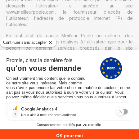
desquels l'utilisateur a accédé au site
www.meilleurpoele.com, le fournisseur d'accès de
l'utilisateur, l'adresse de protocole Internet (IP) de
l'utilisateur.
En tout état de cause Meilleur Poele ne collecte des
informations personnelles relatives à l'utilisateur que pour le
besoin de certains services proposés par le site
www.meilleurpoele.com. L'utilisateur fournit ces informations
en toute connaissance de cause, notamment lorsqu'il
procède par lui-même à leur saisie. Il est alors précisé à
l'utilisateur du site www.meilleurpoele.com l’obligation ou non
de fournir ces informations.
Conformément aux dispositions des articles 38 et suivants de
la loi 78-17 du 6 janvier 1978 relative à l’informatique, aux
fichiers et aux libertés, tout utilisateur dispose d’un droit
d’accès, de rectification et d’opposition aux données
personnelles le concernant, en effectuant sa demande écrite
et signée, accompagnée d’une copie du titre d’identité avec
signature du titulaire de la pièce, en précisant l’adresse à
laquelle la réponse doit être envoyée.