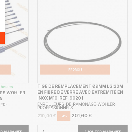
PROMO !
TIGE DE REMPLACEMENT Ø9MM LG:20M
 heures
EN FIBRE DE VERRE AVEC EXTRÉMITÉ EN
IPS WÖHLER
INOX M10. REF. 9020 I
 A
ENROULEURS-DE-RAMONAGE-WOHLER-
ER-
PROFESSIONNELS
201,60 €
210,00 €
-4%
R AU PANIER
AJOUTER AU PANIER