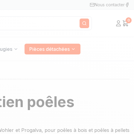
Nous contacter
0
Mon c
Pan
Rechercher
ugies
Pièces détachées
ien poêles
hler et Progalva, pour poêles à bois et poêles à pellets