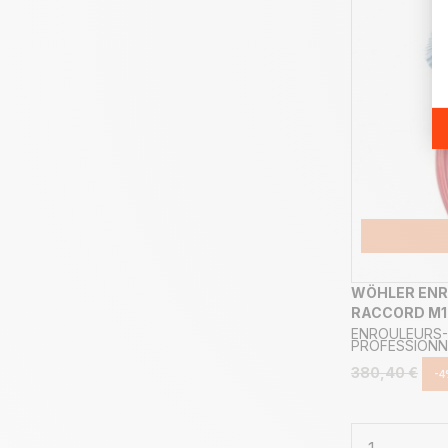
WÖHLER ENRO
RACCORD M10
ENROULEURS
PROFESSIONN
380,40 €
-4