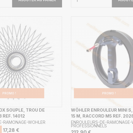
PROMO !
PROMO !
OX SOUPLE, TROU DE
WÖHLER ENROULEUR MINI S,
 REF. 14012
15 M, RACCORD M5 REF. 2028
DE-RAMONAGE-WOHLER
ENROULEURS-DE-RAMONAGE-
PROFESSIONNELS
17,28 €
212,90 €