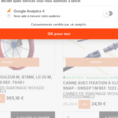
PROMO !
PROMO !
ULEUR M, Ø7MM, LG 20 M,
EN STOCK - Expédié sous 24/48
 REF. 7648 I
CANNE AVEC FIXATION À CL
-DE-RAMONAGE-WOHLER-
SNAP - SWEEP 1 M REF. 1222
ELS
CANNES-DE-RAMONAGE-WOHL
PROFESSIONNELS
365,18 €
%
24,19 €
25,20 €
-4%
AJOUTER AU PANIER
AJOUTE