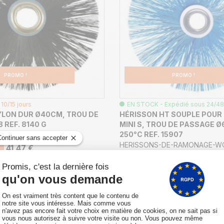
PROMO !
PROMO !
10/15 jours
EN STOCK - Expédié sous 24/48
YLON DUR Ø40CM, TROU DE
HÉRISSON HT SOUPLE POUR
 REF. 8140 G
MINI S, TROU DE PASSAGE Ø
250°C REF. 15907
DE-RAMONAGE-WOHLER
HERISSONS-DE-RAMONAGE-W
41,47 €
18,43 €
19,20 €
-4%
AJOUTER AU PANIER
AJOUTE