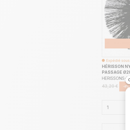
Expédié sous 
HÉRISSON N
PASSAGE Ø28
HERISSONS-
43,20 €
-4%