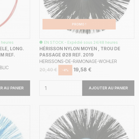
PROMO !
 heures
EN STOCK - Expédié sous 24/48 heures
ELE, LONG.
HÉRISSON NYLON MOYEN , TROU DE
M REF.
PASSAGE Ø28 REF. 2019
HERISSONS-DE-RAMONAGE-WOHLER
BLIC
19,58 €
20,40 €
-4%
R AU PANIER
AJOUTER AU PANIER