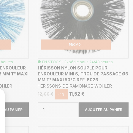
PROMO !
 heures
EN STOCK - Expédié sous 24/48 heures
 ENROULEUR
HÉRISSON NYLON SOUPLE POUR
6 MM T° MAXI
ENROULEUR MINI S, TROU DE PASSAGE Ø6
MM T° MAXI 50°C REF. 8026
OHLER
HERISSONS-DE-RAMONAGE-WOHLER
11,52 €
12,00 €
-4%
R AU PANIER
AJOUTER AU PANIER