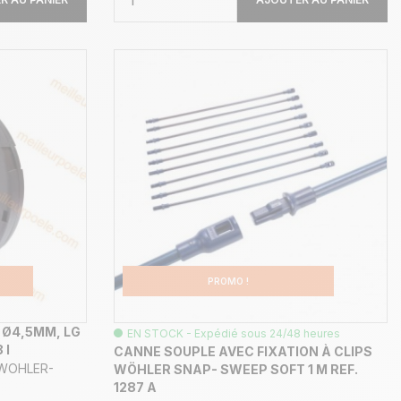
PROMO !
 Ø4,5MM, LG
EN STOCK - Expédié sous 24/48 heures
 I
CANNE SOUPLE AVEC FIXATION À CLIPS
WOHLER-
WÖHLER SNAP- SWEEP SOFT 1 M REF.
1287 A