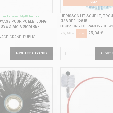
PROMO !
HÉRISSON HT SOUPLE, TRO
xpédié sous 24/48 heures
Ø28 REF. 12815
OYAGE POUR POELE, LONG.
HERISSONS-DE-RAMONAGE-W
SSE DIAM. 80MM REF.
25,34 €
26,40 €
-4%
NAGE-GRAND-PUBLIC
AJOUTER AU PANIER
AJOUTE