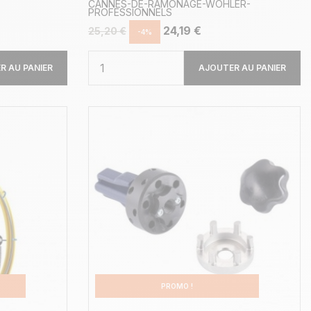
CANNES-DE-RAMONAGE-WOHLER-
PROFESSIONNELS
24,19 €
25,20 €
-4%
R AU PANIER
AJOUTER AU PANIER
PROMO !