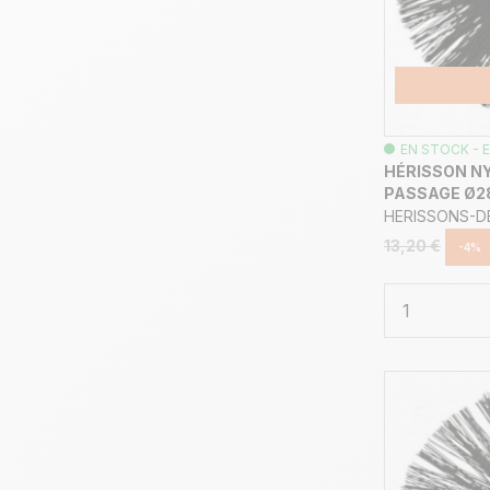
EN STOCK - E
HÉRISSON NY
PASSAGE Ø28
HERISSONS-
13,20 €
-4%