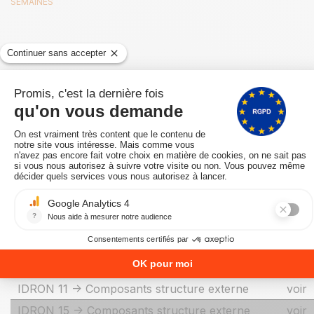
SEMAINES
Catégories liées
Catégorie
Lien
Marques -> Pièces détachées pour les poêles à
voir
granulés CADEL
IBIS 11 KW -> Composants structure externe
voir
IBIS 15 KW -> Composants structure externe
voir
IBIS 22 KW H2O -> Composants structure
voir
externe
IBIS 22 KW -> Composants structure externe
voir
IDRON 11 -> Composants structure externe
voir
IDRON 15 -> Composants structure externe
voir