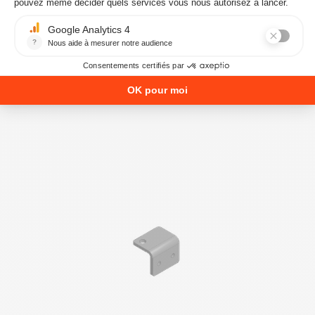
4D24014611461
142,80 € TTC
7