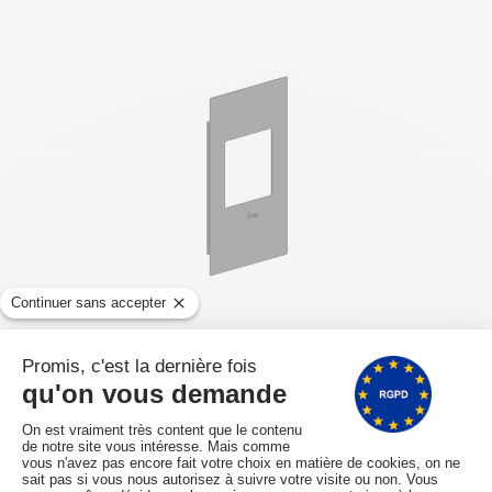
Cadre porte foyer CADEL IBIS 11KW Ref.
4D24014611461
EXPEDIE SOUS 2 A 3 SEMAINES