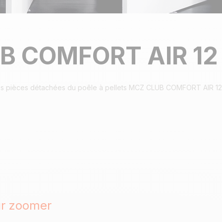
B COMFORT AIR 12
s pièces détachées du poêle à pellets MCZ CLUB COMFORT AIR 12
ur zoomer