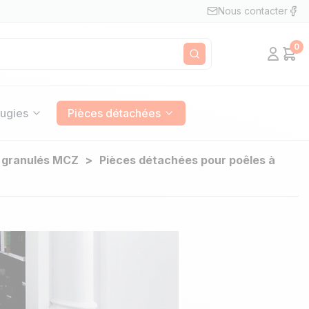
Nous contacter
0
Mon c
Pan
Rechercher
ugies
Pièces détachées
à granulés MCZ
Pièces détachées pour poêles à