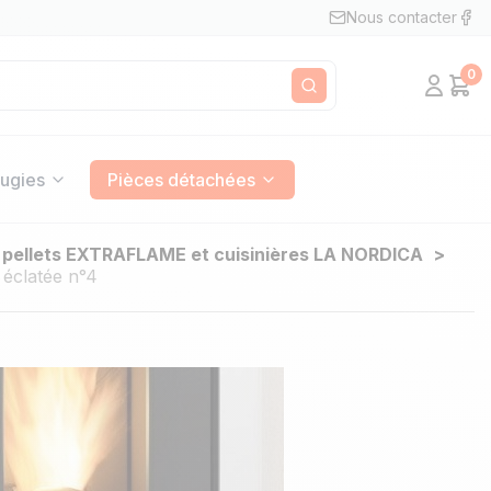
Nous contacter
0
Mon c
Pan
Rechercher
ugies
Pièces détachées
 pellets EXTRAFLAME et cuisinières LA NORDICA
 éclatée n°4