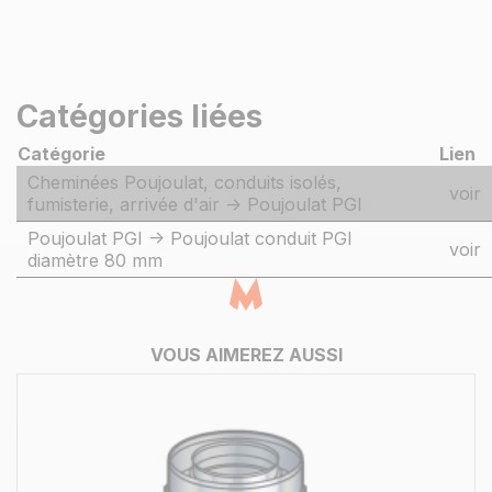
Catégories liées
Catégorie
Lien
Cheminées Poujoulat, conduits isolés,
voir
fumisterie, arrivée d'air -> Poujoulat PGI
Poujoulat PGI -> Poujoulat conduit PGI
voir
diamètre 80 mm
VOUS AIMEREZ AUSSI