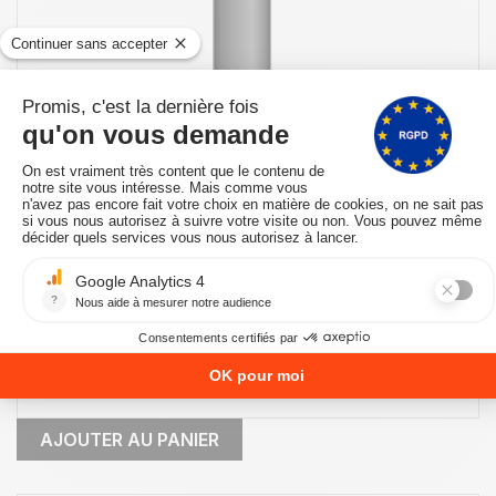
Expédié sous 10 à 15 jours
ELÉMENT DROIT 95 CM NOIR POUJOULAT PGI 80/130 REF.
37080705-9030
POUJOULAT-CONDUIT-PGI-DIAMETRE-80-MM
141,89 €
AJOUTER AU PANIER