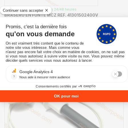
EN STOCK - Expédié sous 24/48 heures
BRASERO EN FONTE MCZ REF. 41301502400V
GROUPE-D-ALLUMAGE
60,00 €
AJOUTER AU PANIER