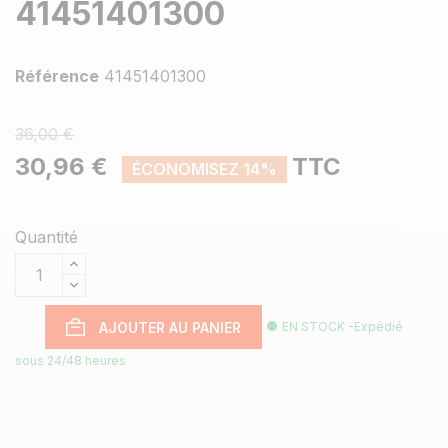
41451401300
Référence
41451401300
36,00 €
30,96 €
TTC
ÉCONOMISEZ 14%
Quantité
AJOUTER AU PANIER
EN STOCK -Expédié
sous 24/48 heures