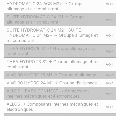
HYDROMATIC 24 ACS M2+ -> Groupe
voir
allumage et air comburant
SUITE HYDROMATIC 24 M1 -> Groupe
voir
allumage et air comburant
SUITE HYDROMATIC 24 M2 - SUITE
HYDROMATIC 24 M2+ -> Groupe allumage et
voir
air comburant
THEA HYDRO 16 S1 -> Groupe allumage et air
voir
comburant
THEA HYDRO 23 S1 -> Groupe allumage et air
voir
comburant
VIVO 90 HYDRO 16 M1 -> Groupe d'allumage
voir
VIVO 90 HYDRO 24 M1 -> Groupe d'allumage
voir
ALLOS – EASY CONNECT -> Composants
voir
internes mécaniques et électroniques
ALLOS -> Composants internes mécaniques et
voir
électroniques