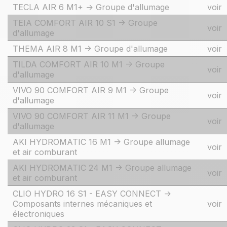
TECLA AIR 6 M1+ -> Groupe d'allumage
voir
TEIA COMFORT AIR 10 S1 -> Groupe
voir
d'allumage
THEMA AIR 8 M1 -> Groupe d'allumage
voir
TILDA COMFORT AIR 10 M1 -> Groupe
voir
d'allumage
VIVO 90 COMFORT AIR 9 M1 -> Groupe
voir
d'allumage
VIVO 90 COMFORT AIR 11 M1 -> Groupe
voir
d'allumage
AKI HYDROMATIC 16 M1 -> Groupe allumage
voir
et air comburant
AKI HYDROMATIC 24 M1 -> Groupe allumage
voir
et air comburant
CLIO HYDRO 16 S1 - EASY CONNECT ->
Composants internes mécaniques et
voir
électroniques