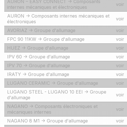
AURON – EASY CONNECT -> Composants
voir
internes mécaniques et électroniques
AURON -> Composants internes mécaniques et
voir
électroniques
AVORIAZ -> Groupe d'allumage
voir
FPC 90 11KW -> Groupe d'allumage
voir
HUEZ -> Groupe d'allumage
voir
IPV 60 -> Groupe d'allumage
voir
IPV 70 -> Groupe d'allumage
voir
IRATY -> Groupe d'allumage
voir
LUGANO CERAMIC -> Groupe d'allumage
voir
LUGANO STEEL - LUGANO 10 EEI -> Groupe
voir
d'allumage
NAGANO -> Composants électroniques et
voir
mécaniques internes
NAGANO 8 M1 -> Groupe d'allumage
voir