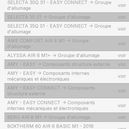
SELECTA 30Q S1 - EASY CONNECT -> Groupe
voir
d'allumage
SELECTA 35 S1 -> Groupe d'allumage
voir
SELECTA 35Q S1 - EASY CONNECT -> Groupe
voir
d'allumage
AIKE COMFORT AIR 8 M1 -> Groupe
voir
d'allumage
ALYSSA AIR 6 M1+ -> Groupe d'allumage
voir
AMY - EASY -> Composants structure externe
voir
AMY - EASY -> Composants internes
voir
mécaniques et électroniques
AMY - EASY CONNECT -> Composants
voir
structure externe
AMY - EASY CONNECT -> Composants
voir
internes mécaniques et électroniques
BERG AIR 8 M1 -> Groupe d'allumage
voir
BOXTHERM 60 AIR 6 BASIC M1 - 2018