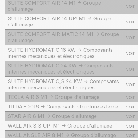
SUITE COMFORT AIR 14 M1 -> Groupe
voir
d'allumage
SUITE COMFORT AIR 14 UP! M1 -> Groupe
voir
d'allumage
SUITE COMFORT AIR MATIC 14 M1 -> Groupe
voir
d'allumage
SUITE HYDROMATIC 16 KW -> Composants
voir
internes mécaniques et électroniques
SUITE HYDROMATIC 24 KW -> Composants
voir
internes mécaniques et électroniques
SUITE HYDROMATIC_S 24 KW -> Composants
voir
internes mécaniques et électroniques
TECLA AIR 6 M1 -> Groupe d'allumage
voir
TILDA - 2016 -> Composants structure externe
voir
STAR AIR 8 M1 -> Groupe d'allumage
voir
WALL AIR 8_8 UP! M1 -> Groupe d'allumage
voir
WALL ANGLE AIR 8 M1 -> Groupe d'allumage
voir