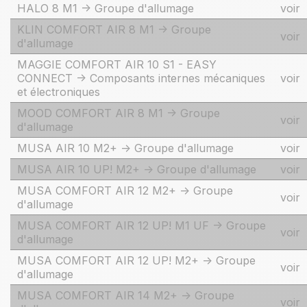
HALO 8 M1 -> Groupe d'allumage
voir
KLIN COMFORT AIR 8 M1 -> Groupe
voir
d'allumage
MAGGIE COMFORT AIR 10 S1 - EASY
CONNECT -> Composants internes mécaniques
voir
et électroniques
MOOD COMFORT AIR 8 M1 -> Groupe
voir
d'allumage
MUSA AIR 10 M2+ -> Groupe d'allumage
voir
MUSA AIR 10 UP! M2+ -> Groupe d'allumage
voir
MUSA COMFORT AIR 12 M2+ -> Groupe
voir
d'allumage
MUSA COMFORT AIR 12 UP! M1 UF -> Groupe
voir
d'allumage
MUSA COMFORT AIR 12 UP! M2+ -> Groupe
voir
d'allumage
MUSA COMFORT AIR 14 M2+ -> Groupe
voir