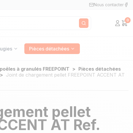
Nous contacter
0
Mon c
Pan
Rechercher
ugies
Pièces détachées
 poêles à granulés FREEPOINT
Pièces détachées
Joint de chargement pellet FREEPOINT ACCENT AT
gement pellet
CCENT AT Ref.