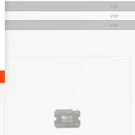
voir
voir
voir