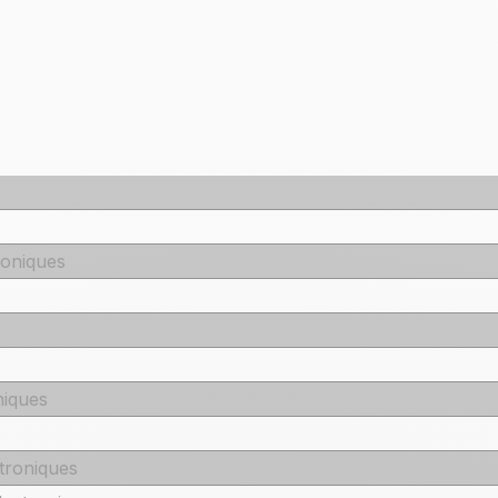
roniques
niques
troniques