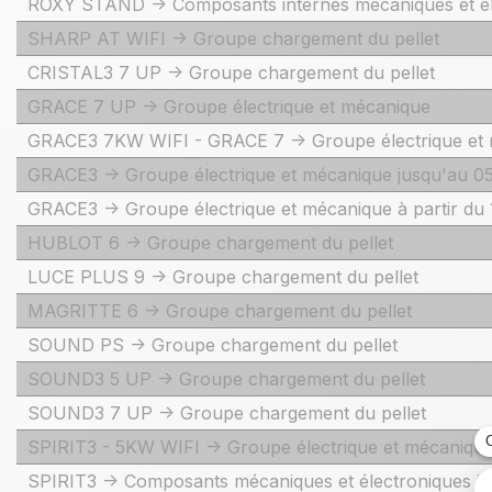
ROXY STAND -> Composants internes mécaniques et él
SHARP AT WIFI -> Groupe chargement du pellet
CRISTAL3 7 UP -> Groupe chargement du pellet
GRACE 7 UP -> Groupe électrique et mécanique
GRACE3 7KW WIFI - GRACE 7 -> Groupe électrique et
GRACE3 -> Groupe électrique et mécanique jusqu'au 0
GRACE3 -> Groupe électrique et mécanique à partir du
HUBLOT 6 -> Groupe chargement du pellet
LUCE PLUS 9 -> Groupe chargement du pellet
MAGRITTE 6 -> Groupe chargement du pellet
SOUND PS -> Groupe chargement du pellet
SOUND3 5 UP -> Groupe chargement du pellet
SOUND3 7 UP -> Groupe chargement du pellet
SPIRIT3 - 5KW WIFI -> Groupe électrique et mécaniqu
SPIRIT3 -> Composants mécaniques et électroniques in