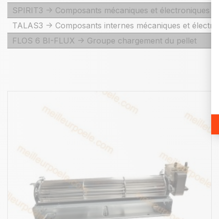
SPIRIT3 -> Composants mécaniques et électroniques int
TALAS3 -> Composants internes mécaniques et électro
FLOS 6 BI-FLUX -> Groupe chargement du pellet