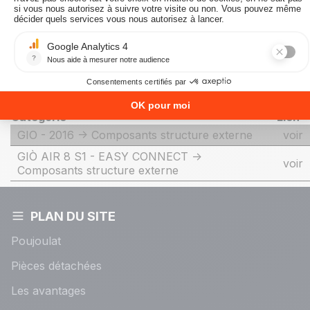
Catégories liées
Catégorie
Lien
GIO - 2016 -> Composants structure externe
voir
GIÒ AIR 8 S1 - EASY CONNECT ->
voir
Composants structure externe
PLAN DU SITE
Poujoulat
Pièces détachées
Les avantages