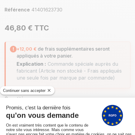
Référence
41401623730
46,80 €
TTC
de frais supplémentaires seront
!
+12,00 €
appliqués à votre panier.
Explication :
Commande spéciale auprès du
fabricant (Article non stocké - Frais appliqués
une seule fois par marque par commande)
Quantité
AJOUTER AU PANIER
Expédié sous 10/15 jours