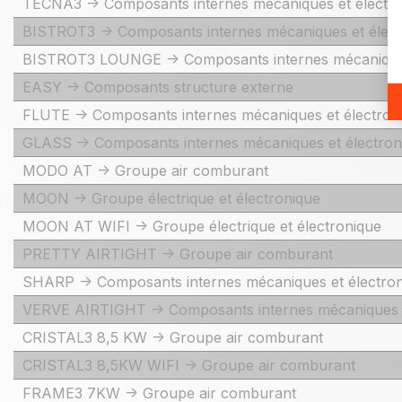
TECNA3 -> Composants internes mécaniques et électr
BISTROT3 -> Composants internes mécaniques et élect
BISTROT3 LOUNGE -> Composants internes mécaniques
EASY -> Composants structure externe
FLUTE -> Composants internes mécaniques et électron
GLASS -> Composants internes mécaniques et électron
MODO AT -> Groupe air comburant
MOON -> Groupe électrique et électronique
MOON AT WIFI -> Groupe électrique et électronique
PRETTY AIRTIGHT -> Groupe air comburant
SHARP -> Composants internes mécaniques et électro
VERVE AIRTIGHT -> Composants internes mécaniques e
CRISTAL3 8,5 KW -> Groupe air comburant
CRISTAL3 8,5KW WIFI -> Groupe air comburant
FRAME3 7KW -> Groupe air comburant