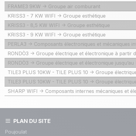
FRAME3 9KW -> Groupe air comburant
KRISS3 - 7 KW WIFI -> Groupe esthétique
KRISS3 - 8,5 KW WIFI -> Groupe esthétique
KRISS3 - 9 KW WIFI -> Groupe esthétique
PERLA3 -> Composants électroniques et mécaniques in
RONDÒ3 -> Groupe électrique et électronique à partir
RONDÒ3 -> Groupe électrique et électronique jusqu’a
TILE3 PLUS 10KW - TILE PLUS 10 -> Groupe électrique
TILE3 PLUS 10KW - TILE PLUS 10 -> Groupe électrique 
SHARP WIFI -> Composants internes mécaniques et él
PLAN DU SITE
Poujoulat