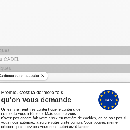
iques
lés CADEL
iques
ctroniques
lectroniques
lectroniques
 électroniques
lectroniques
nes mécaniques et électroniques