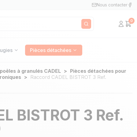
Nous contacter
0
Mon c
Pan
Rechercher
ugies
Pièces détachées
 poêles à granulés CADEL
Pièces détachées pour
roniques
Raccord CADEL BISTROT 3 Ref.
L BISTROT 3 Ref.
0