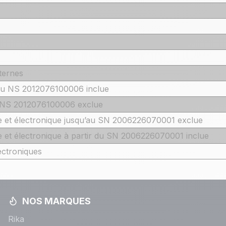
ternes
 du NS 2012076100006 inclue
u NS 2012076100006 exclue
 et électronique jusqu’au SN 2006226070001 exclue
et électronique à partir du SN 2006226070001 inclue
ectroniques
NOS MARQUES
Rika