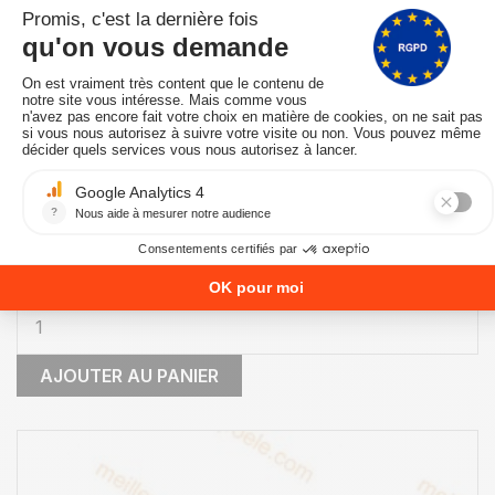
PROMO !
EN STOCK -Expédié sous 24/48 heures
CARTE MÈRE MCZ ACTIVE PROGRAMMEE REF.
41450907601
COMPOSANTS-ELECTRONIQUES-ET-MECANIQUES-INTERNES
209,66 €
249,60 €
-16%
AJOUTER AU PANIER