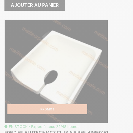
AJOUTER AU PANIER
PROMO !
EN STOCK - Expédié sous 24/48 heures
FOND EN ALUTEC® MCZ CLUB AIR REF. 43650151