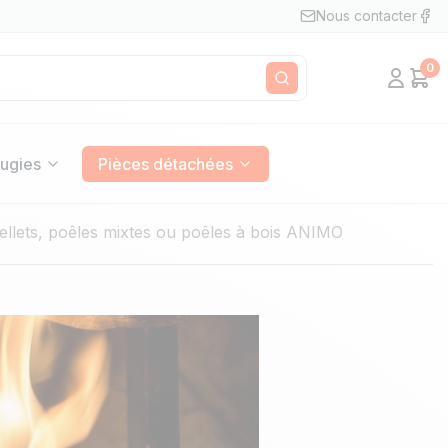
Nous contacter
0
Mon c
Pan
Rechercher
ugies
Pièces détachées
ellets, poêles mixtes ou poêles à bois ANIMO