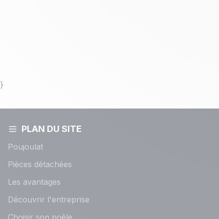
}
PLAN DU SITE
Poujoulat
Pièces détachées
Les avantages
Découvrir l'entreprise
Choisir son poêle