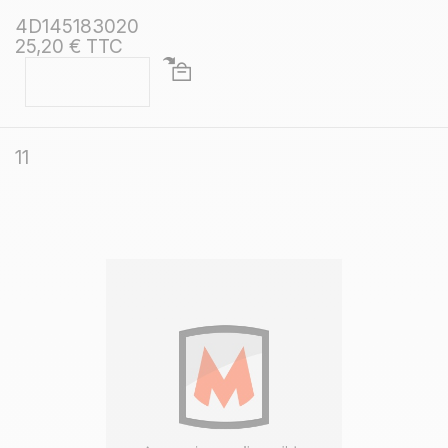
4D145183020
25,20 € TTC
11