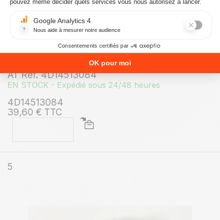
câble avec fiche Shucko FREEPOINT ACCENT
AT Ref. 4D14513084
EN STOCK - Expédié sous 24/48 heures
4D14513084
39,60 € TTC
5