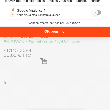
câble avec fiche Shucko FREEPOINT ACCENT
AT Ref. 4D14513084
EN STOCK - Expédié sous 24/48 heures
4D14513084
39,60 € TTC
5