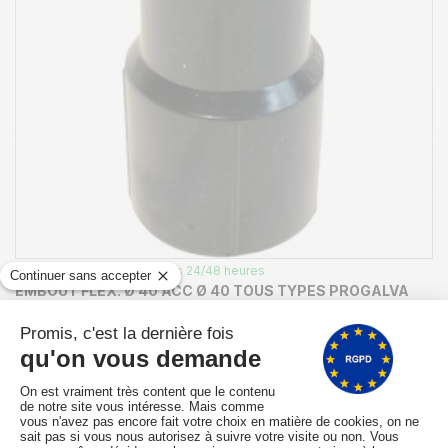
EN STOCK -Expédié sous 24/48 heures
EMBOUT FLEX. Ø 40 ACC Ø 40 TOUS TYPES PROGALVA
REF. 2475
ACCESSOIRES-POUR-ASPIRATEUR-DE-RAMONAGE-PROGALVA
14,29 €
14,74 €
-3%
AJOUTER AU PANIER