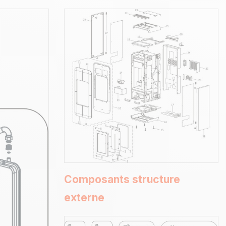
Composants structure
externe