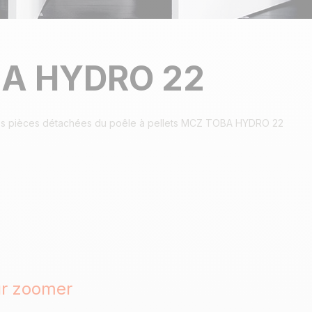
A HYDRO 22
s pièces détachées du poêle à pellets MCZ TOBA HYDRO 22
ur zoomer