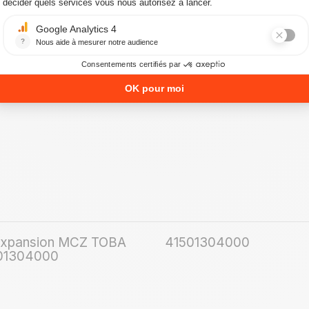
Référence
Z TOBA HYDRO 22 HE
41501304100
'expansion MCZ TOBA
41501304000
501304000