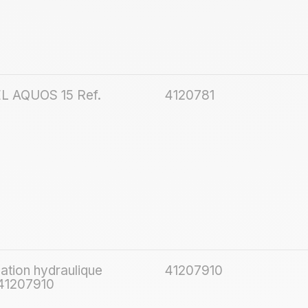
DEL AQUOS 15 Ref.
4120781
llation hydraulique
41207910
41207910