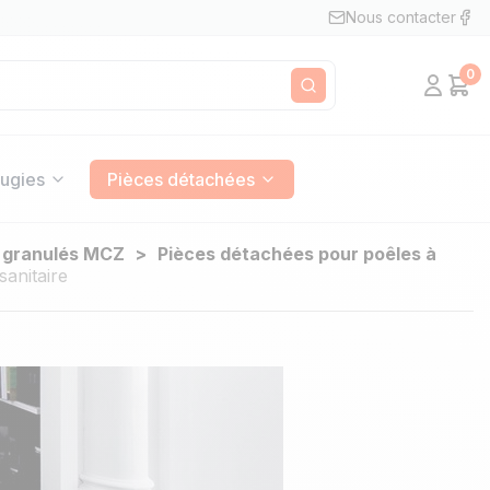
Nous contacter
0
Mon c
Pan
Rechercher
ugies
Pièces détachées
à granulés MCZ
Pièces détachées pour poêles à
anitaire