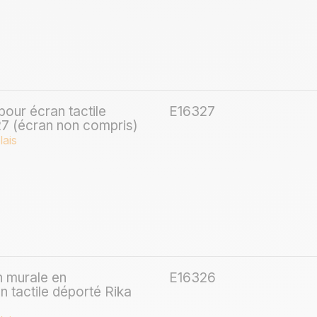
 pour écran tactile
E16327
27 (écran non compris)
lais
on murale en
E16326
 tactile déporté Rika