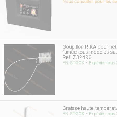
Nous consulter pour les dé
Goupillon RIKA pour ne
fumée tous modèles sau
Ref. Z32499
EN STOCK - Expédié sous 
Graisse haute températ
EN STOCK - Expédié sous 