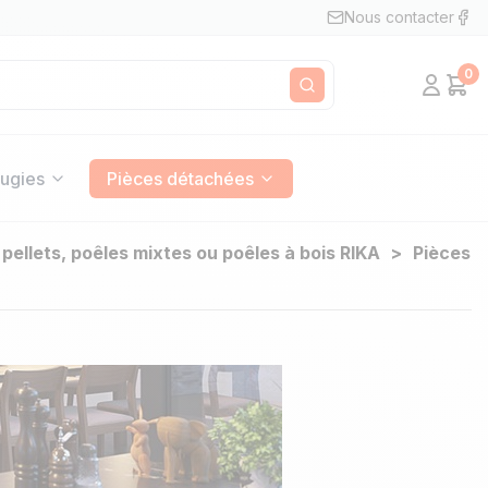
Nous contacter
0
Mon c
Pan
Rechercher
ugies
Pièces détachées
pellets, poêles mixtes ou poêles à bois RIKA
Pièces