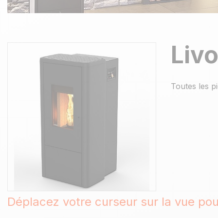
Liv
Toutes les p
Déplacez votre curseur sur la vue po