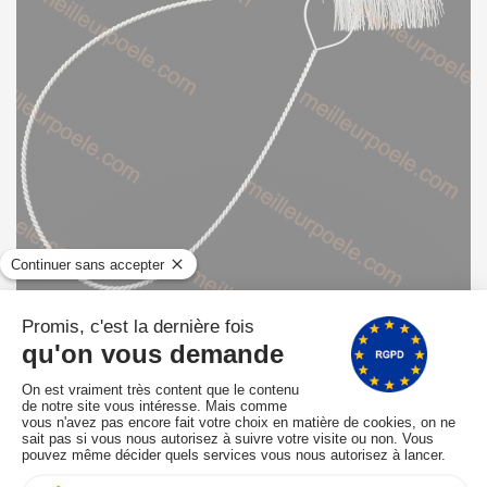
Goupillon RIKA pour nettoyage échangeur de
fumée tous modèles sauf Corso, Domo, Interno
Ref. Z32499
EN STOCK - Expédié sous 24/48 heures
Z32499
32,76 € TTC